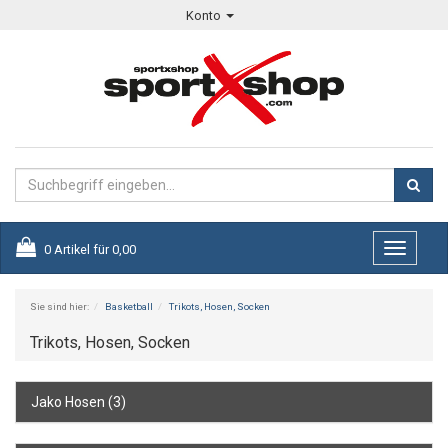
Konto
0
Artikel für
0,00
Toggle
navigati
Sie sind hier:
Basketball
Trikots, Hosen, Socken
Trikots, Hosen, Socken
Jako Hosen
(3)