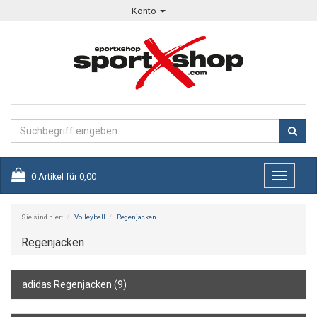
Konto
0
Artikel für
0,00
Toggle
navigati
Sie sind hier:
Volleyball
Regenjacken
Regenjacken
adidas Regenjacken
(9)