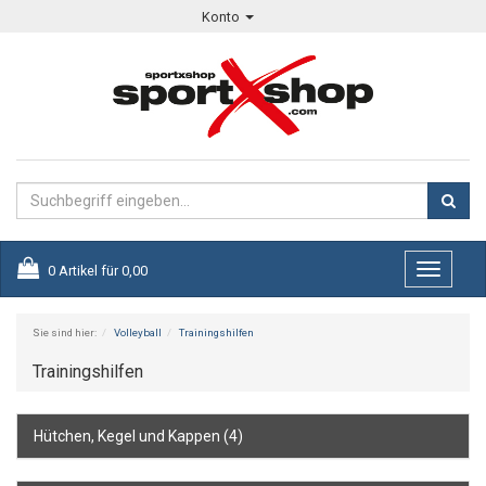
Konto
0
Artikel für
0,00
Toggle
navigati
Sie sind hier:
Volleyball
Trainingshilfen
Trainingshilfen
Hütchen, Kegel und Kappen
(4)