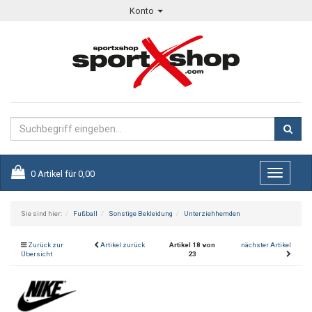
Konto
0
Artikel für
0,00
Toggle
navigati
Sie sind hier:
Fußball
Sonstige Bekleidung
Unterziehhemden
Zurück zur
Artikel zurück
Artikel 18 von
nächster Artikel
Übersicht
23