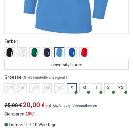
Farbe :
university blue
Groesse
:
(
Größentabelle anzeigen
)
128
140
152
158
164
S
M
L
XL
XXL
20,00
25,00 €
€
inkl. MwSt. zzgl.
Versandkosten
Sie sparen
20%!
Lieferzeit: 7-10 Werktage