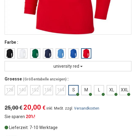
Farbe :
university red
Groesse
:
(
Größentabelle anzeigen
)
128
140
152
158
164
S
M
L
XL
XXL
20,00
25,00 €
€
inkl. MwSt. zzgl.
Versandkosten
Sie sparen
20%!
Lieferzeit: 7-10 Werktage