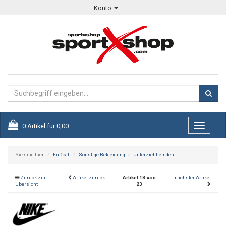
Konto
0
Artikel für
0,00
Toggle
navigati
Sie sind hier:
Fußball
Sonstige Bekleidung
Unterziehhemden
Zurück zur
Artikel zurück
Artikel 18 von
nächster Artikel
Übersicht
23