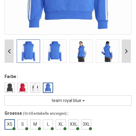
Farbe :
team royal blue
Groesse
:
(
Größentabelle anzeigen
)
XS
S
M
L
XL
XXL
3XL