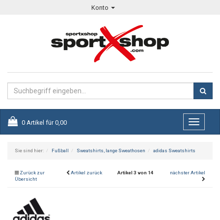
Konto
0
Artikel für
0,00
Toggle
navigati
Sie sind hier:
Fußball
Sweatshirts, lange Sweathosen
adidas Sweatshirts
Zurück zur
Artikel zurück
Artikel 3 von 14
nächster Artikel
Übersicht