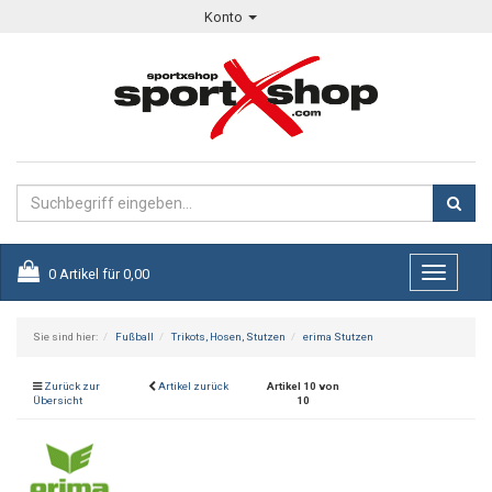
Konto
0
Artikel für
0,00
Toggle
navigati
Sie sind hier:
Fußball
Trikots, Hosen, Stutzen
erima Stutzen
Zurück zur
Artikel zurück
Artikel 10 von
Übersicht
10