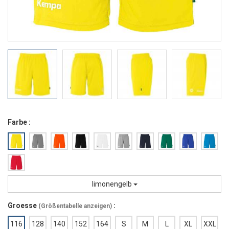
Farbe :
limonengelb
Groesse
:
(
Größentabelle anzeigen
)
116
128
140
152
164
S
M
L
XL
XXL