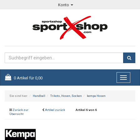
Konto
0
Artikel für
0,00
Toggle
navigati
Sie sind hier:
Handball
Trikots, Hosen, Socken
kempa Hosen
Zurück zur
Artikel zurück
Artikel 6 von 6
Übersicht