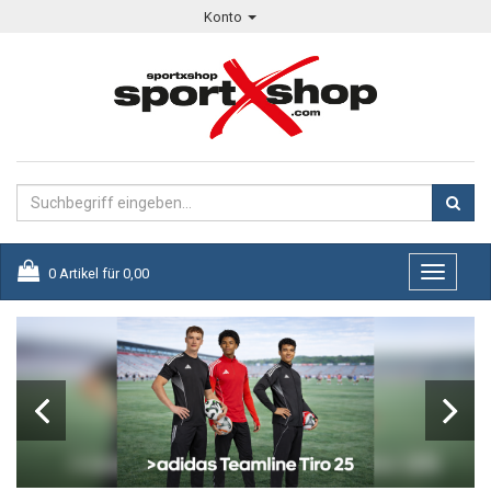
Konto
0
Artikel für
0,00
Toggle
navigati
Zurück
Vor