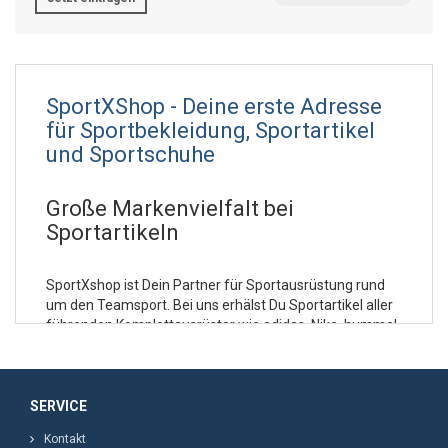
SportXShop - Deine erste Adresse
für Sportbekleidung, Sportartikel
und Sportschuhe
Große Markenvielfalt bei
Sportartikeln
SportXshop ist Dein Partner für Sportausrüstung rund
um den Teamsport. Bei uns erhälst Du Sportartikel aller
führenden Komplettausrüster wie adidas, Nike, hummel,
Jako, erima, Lotto, kempa & uhlsport. Daneben bieten
wir Dir Artikel der Ballspezialisten derbystar, molten,
mikasa & Select. Brauchst Du Schoner für den Handball-
oder Volleyballsport? Auch hier sind wir mit unseren
SERVICE
Protektoren und Bandagen von Rehband und McDavid
Kontakt
bestens aufgestellt. Neben vielfältigem Zubehör von