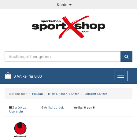
Konto
0
Artikel für
0,00
Toggle
navigati
Sie sind hier:
Fußball
Trikots, Hosen, Stutzen
uhlsport Stutzen
Zurück zur
Artikel zurück
Artikel 8 von 8
Übersicht