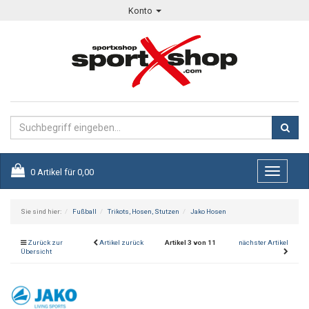
Konto
0
Artikel für
0,00
Toggle
navigati
Sie sind hier:
Fußball
Trikots, Hosen, Stutzen
Jako Hosen
Zurück zur
Artikel zurück
Artikel 3 von 11
nächster Artikel
Übersicht