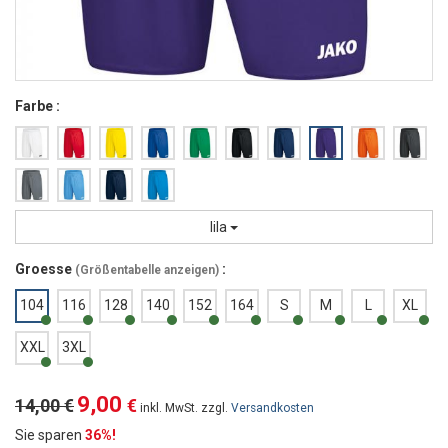
Farbe :
lila
Groesse
:
(
Größentabelle anzeigen
)
104
116
128
140
152
164
S
M
L
XL
XXL
3XL
9,00
14,00 €
€
inkl. MwSt. zzgl.
Versandkosten
Sie sparen
36%!