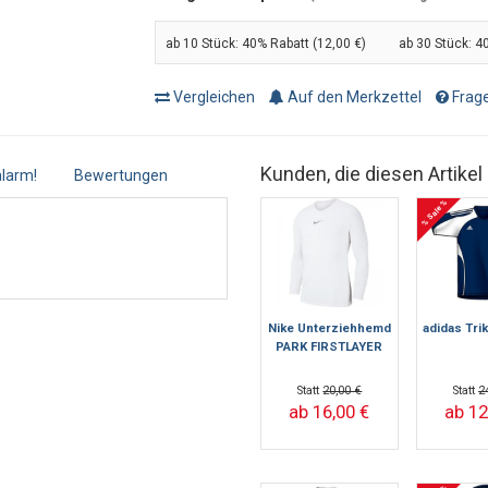
ab 10 Stück:
40% Rabatt (12,00 €)
ab 30 Stück:
40
Vergleichen
Auf den Merkzettel
Frage
Kunden, die diesen Artikel
larm!
Bewertungen
% Sale %
Nike Unterziehhemd
adidas Tr
PARK FIRSTLAYER
Statt
20,00 €
Statt
2
ab 16,00 €
ab 12