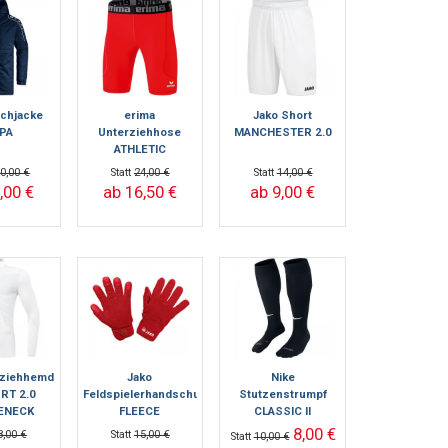
achjacke
erima
Jako Short
PA
Unterziehhose
MANCHESTER 2.0
ATHLETIC
ELEMENTAL TIGHT -
0,00 €
Statt
24,00 €
Statt
14,00 €
kurz
,00 €
ab 16,50 €
ab 9,00 €
rziehhemd
Jako
Nike
RT 2.0
Feldspielerhandschuh
Stutzenstrumpf
ENECK
FLEECE
CLASSIC II
8,00 €
8,00 €
Statt
15,00 €
Statt
10,00 €