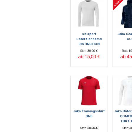
% Sale %
uhlsport
Jako Co
Unterziehhemd
CO
DISTINCTION
COLORS - langarm
Statt
30,00 €
Statt
10
ab 15,00 €
ab 45
Jako Trainingsshirt
Jako Unte
ONE
COMFO
TURTL
Statt
20,00 €
Statt
3