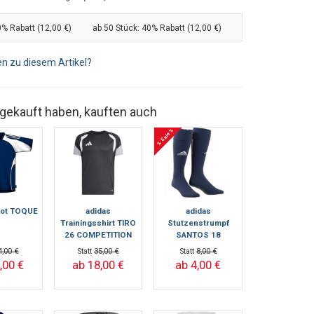
% Rabatt (12,00 €)
ab 50 Stück:
40% Rabatt (12,00 €)
n zu diesem Artikel?
 gekauft haben, kauften auch
% Sale %
ikot TOQUE
adidas
adidas
Trainingsshirt TIRO
Stutzenstrumpf
26 COMPETITION
SANTOS 18
4,00 €
Statt
35,00 €
Statt
8,00 €
,00 €
ab 18,00 €
ab 4,00 €