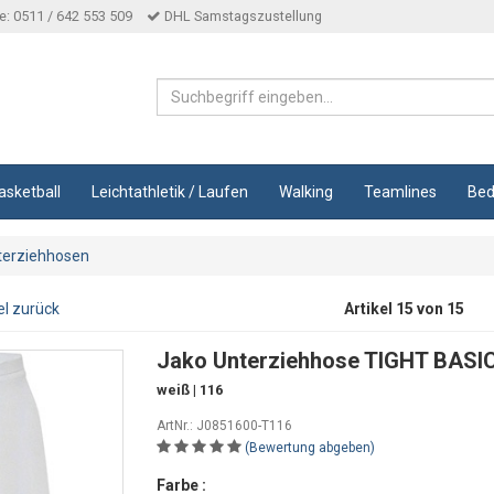
: 0511 / 642 553 509
DHL Samstagszustellung
asketball
Leichtathletik / Laufen
Walking
Teamlines
Bed
terziehhosen
el zurück
Artikel 15 von 15
Jako Unterziehhose TIGHT BASIC
weiß | 116
ArtNr.: J0851600-T116
(Bewertung abgeben)
Farbe :