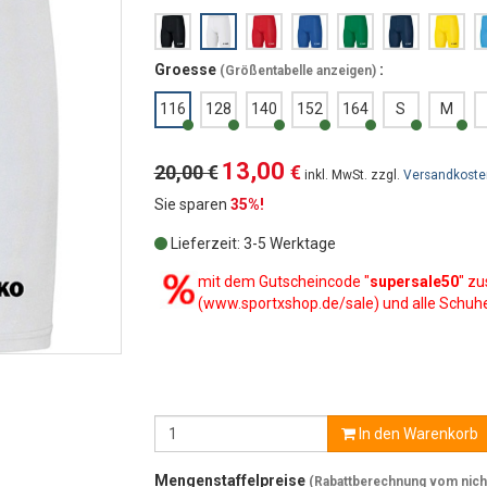
Groesse
:
(
Größentabelle anzeigen
)
116
128
140
152
164
S
M
13,00
20,00 €
€
inkl. MwSt. zzgl.
Versandkoste
Sie sparen
35%!
Lieferzeit: 3-5 Werktage
mit dem Gutscheincode "
supersale50
" zu
(www.sportxshop.de/sale) und alle Schuh
In den Warenkorb
Mengenstaffelpreise
(Rabattberechnung vom nicht 