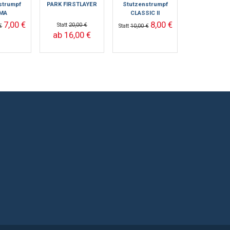
strumpf
PARK FIRSTLAYER
Stutzenstrumpf
MA
CLASSIC II
7,00 €
8,00 €
Statt
20,00 €
€
Statt
10,00 €
ab 16,00 €