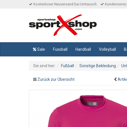
Kostenloser Neuversand bei Umtausch
Kundenservice
Sale
Fussball
Handball
Volleyball
B
Sie sind hier:
Fußball
Sonstige Bekleidung
Un
Zurück zur Übersicht
Artik