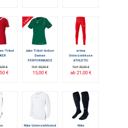
% Sale %
en-Trikot
Jako Trikot-Indoor
erima
IKER
Damen
Unterziehhose
PERFORMANCE
ATHLETIC
ELEMENTAL TIGHT -
9,00 €
Statt
30,00 €
Statt
35,00 €
lang
,50 €
15,00 €
ab 21,00 €
ko
Nike Unterziehhemd
Nike