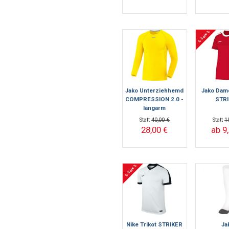
% Sale %
Jako Unterziehhemd
Jako Dam
COMPRESSION 2.0 -
STR
langarm
Statt
40,00 €
Statt
1
28,00 €
ab 9
% Sale %
Nike Trikot STRIKER
Ja