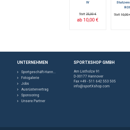
IV
Stutzen
RO
Statt
25,00 €
Statt
10,00 
ab 10,00 €
UNTERNEHMEN
SPORTXSHOP GMBH
Am Listholze 91
Sportgeschäft-Hannover
D-30177 Hannover
Fotogalerie
Fax +49 - 511 642 553 505
Jobs
info@sportXshop.com
Ausrüstervertrag
Sponsoring
Unsere Partner