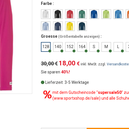
Farbe :
Groesse
:
(
Größentabelle anzeigen
)
128
140
152
164
S
M
L
18,00
30,00 €
€
inkl. MwSt. zzgl.
Versandkoste
Sie sparen
40%!
Lieferzeit: 3-5 Werktage
mit dem Gutscheincode "
supersale50
" zu
(www.sportxshop.de/sale) und alle Schuh