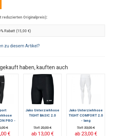
:
reduzierten Originalpreis)
% Rabatt (15,00 €)
n zu diesem Artikel?
 gekauft haben, kauften auch
port
Jako Unterziehhose
Jako Unterziehhose
iehhose
TIGHT BASIC 2.0
TIGHT COMFORT 2.0
ION PRO -
- lang
ng
5,00 €
Statt
20,00 €
Statt
33,00 €
,00 €
ab 13,00 €
ab 23,00 €