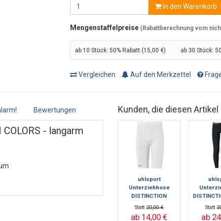
In den Warenkorb
Mengenstaffelpreise
(Rabattberechnung vom nicht 
ab 10 Stück:
50% Rabatt (15,00 €)
ab 30 Stück:
50
Vergleichen
Auf den Merkzettel
Frage
Kunden, die diesen Artikel
larm!
Bewertungen
N COLORS - langarm
aum
uhlsport
uhls
Unterziehhose
Unterz
DISTINCTION
DISTINCT
COLORS - kurz
la
Statt
20,00 €
Statt
3
ab 14,00 €
ab 24