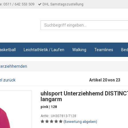
: 0511 / 642 553 509
DHL Samstagszustellung
asketball
Leichtathletik / Laufen
Walking
Teamlines
Bed
terziehhemden
el zurück
Artikel 20 von 23
uhlsport Unterziehhemd DISTIN
langarm
pink | 128
ArtNr.: UH307813-T128
(Bewertung abgeben)