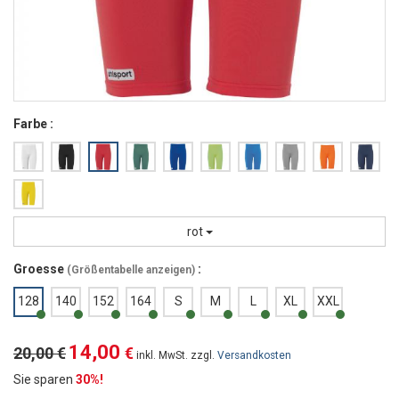
Farbe :
rot
Groesse
:
(
Größentabelle anzeigen
)
128
140
152
164
S
M
L
XL
XXL
14,00
20,00 €
€
inkl. MwSt. zzgl.
Versandkosten
Sie sparen
30%!