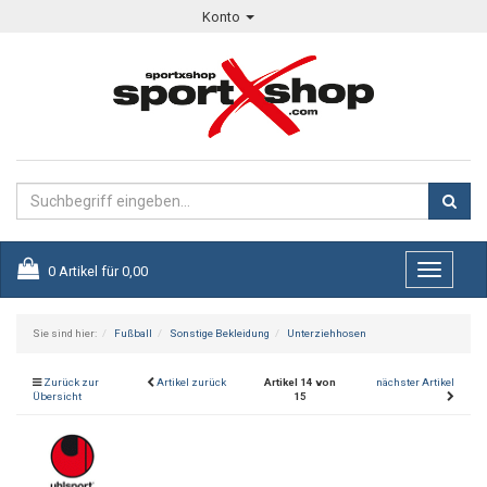
Konto
0
Artikel für
0,00
Toggle
navigati
Sie sind hier:
Fußball
Sonstige Bekleidung
Unterziehhosen
Zurück zur
Artikel zurück
Artikel 14 von
nächster Artikel
Übersicht
15