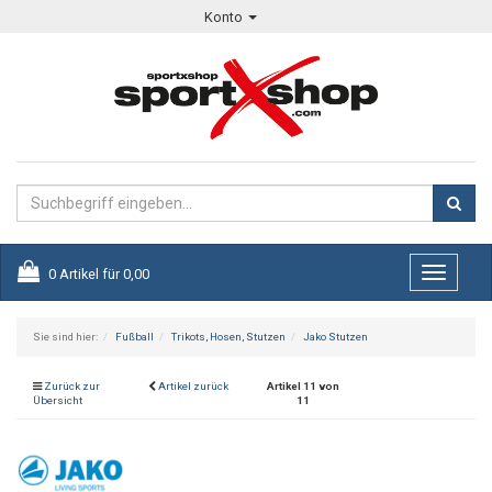
Konto
0
Artikel für
0,00
Toggle
navigati
Sie sind hier:
Fußball
Trikots, Hosen, Stutzen
Jako Stutzen
Zurück zur
Artikel zurück
Artikel 11 von
Übersicht
11