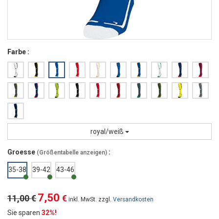
Farbe :
royal/weiß
Groesse
:
(
Größentabelle anzeigen
)
35-38
39-42
43-46
7,50
11,00 €
€
inkl. MwSt. zzgl.
Versandkosten
Sie sparen
32%!