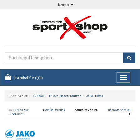
Konto
0
Artikel für
0,00
Toggle
navigati
Sie sind hier:
Fußball
Trikots, Hosen, Stutzen
Jako Trikots
Zurück zur
Artikel zurück
Artikel 9 von 25
nächster Artikel
Übersicht