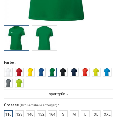
Farbe :
sportgrün
Groesse
:
(
Größentabelle anzeigen
)
116
128
140
152
164
S
M
L
XL
XXL