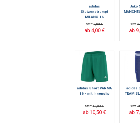
adidas
Jako 
Stutzenstrumpf
MANCHES
MILANO 16
Statt
8,00 €
Statt
1
ab 4,00 €
ab 9
adidas Short PARMA
adidas 
16 - mit Innenslip
TEAM SL
Statt
15,00 €
Statt
1
ab 10,50 €
ab 7