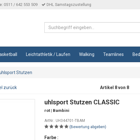
: 0511 / 642 553 509
DHL Samstagszustellung
asketball
Leichtathletik / Laufen
Walking
Teamlines
Bed
uhlsport Stutzen
el zurück
Artikel 8 von 8
uhlsport Stutzen CLASSIC
rot | Bambini
ArtNr.: UH344701-TBAM
(Bewertung abgeben)
Farbe :