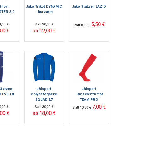
Short
Jako Trikot DYNAMIC
Jako Stutzen LAZIO
TER 2.0
- kurzarm
5,50 €
4,00 €
Statt
20,00 €
Statt
8,00 €
,00 €
ab 12,00 €
Stutzen
uhlsport
uhlsport
EEVE 18
Polyesterjacke
Stutzenstrumpf
SQUAD 27
TEAM PRO
ESSENTIAL
7,00 €
0,00 €
Statt
30,00 €
Statt
10,00 €
,00 €
ab 18,00 €