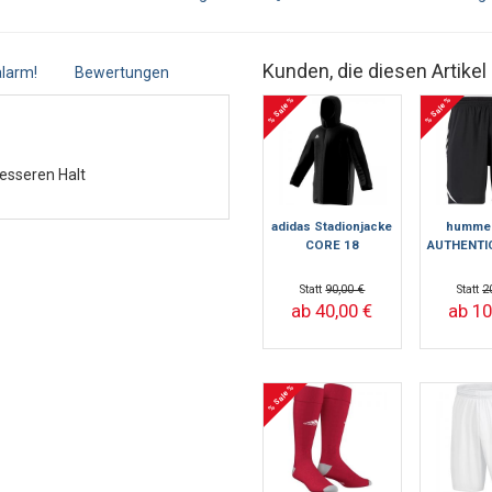
Kunden, die diesen Artikel
larm!
Bewertungen
% Sale %
% Sale %
besseren Halt
adidas Stadionjacke
hummel
CORE 18
AUTHENTI
Statt
90,00 €
Statt
2
ab 40,00 €
ab 10
% Sale %