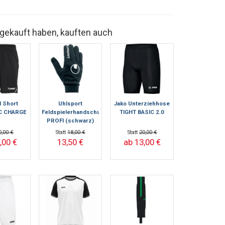
 gekauft haben, kauften auch
 Short
Uhlsport
Jako Unterziehhose
C CHARGE
Feldspielerhandschuhe
TIGHT BASIC 2.0
PROFI (schwarz)
0,00 €
Statt
18,00 €
Statt
20,00 €
,00 €
13,50 €
ab 13,00 €