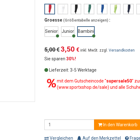
Groesse
:
(
Größentabelle anzeigen
)
Senior
Junior
Bambini
3,50
5,00 €
€
inkl. MwSt. zzgl.
Versandkosten
Sie sparen
30%!
Lieferzeit: 3-5 Werktage
mit dem Gutscheincode "
supersale50
" zu
(www.sportxshop.de/sale) und alle Schuh
In den Warenkorb
Vergleichen
Auf den Merkzettel
Frage